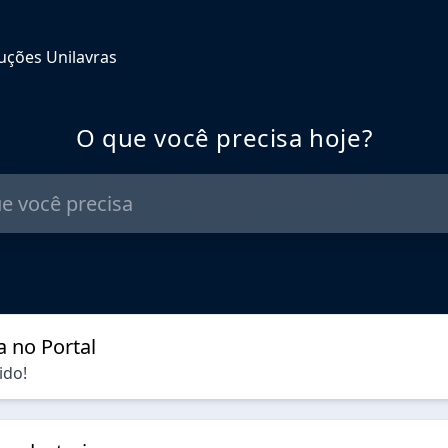
uções Unilavras
O que você precisa hoje?
a no Portal
ido!